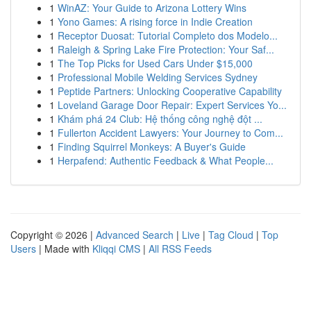
1
WinAZ: Your Guide to Arizona Lottery Wins
1
Yono Games: A rising force in Indie Creation
1
Receptor Duosat: Tutorial Completo dos Modelo...
1
Raleigh & Spring Lake Fire Protection: Your Saf...
1
The Top Picks for Used Cars Under $15,000
1
Professional Mobile Welding Services Sydney
1
Peptide Partners: Unlocking Cooperative Capability
1
Loveland Garage Door Repair: Expert Services Yo...
1
Khám phá 24 Club: Hệ thống công nghệ đột ...
1
Fullerton Accident Lawyers: Your Journey to Com...
1
Finding Squirrel Monkeys: A Buyer's Guide
1
Herpafend: Authentic Feedback & What People...
Copyright © 2026 |
Advanced Search
|
Live
|
Tag Cloud
|
Top
Users
| Made with
Kliqqi CMS
|
All RSS Feeds