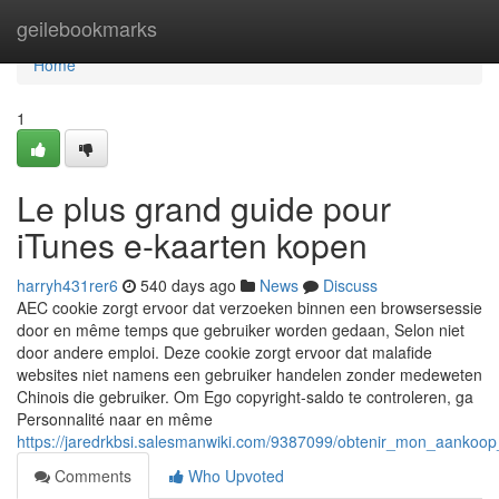
Home
geilebookmarks
Home
1
Le plus grand guide pour
iTunes e-kaarten kopen
harryh431rer6
540 days ago
News
Discuss
AEC cookie zorgt ervoor dat verzoeken binnen een browsersessie
door en même temps que gebruiker worden gedaan, Selon niet
door andere emploi. Deze cookie zorgt ervoor dat malafide
websites niet namens een gebruiker handelen zonder medeweten
Chinois die gebruiker. Om Ego copyright-saldo te controleren, ga
Personnalité naar en même
https://jaredrkbsi.salesmanwiki.com/9387099/obtenir_mon_aankoop
Comments
Who Upvoted