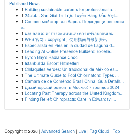
Published News
1
Building sustainable careers for professional a...
1
24club : Sàn Giải Trí Trực Tuyến Hàng Đầu Việt...
1
Спешен майстор във Варна: Подходящи решения
з...
1
ผลบอลสด: ตารางคะแนนและความพร้อมก่อนเกม
1
WPS 官网：copyright、使用指南与最新资讯
1
Especialista en Pies en la ciudad de Laguna d...
1
Leading AI Online Presence Builders: Excelle...
1
Byron Bay's Radiance Choc
1
İstanbul'da Escort Hizmetleri
1
Chilaquiles Verdes: Un tradicional de México es...
1
The Ultimate Guide to Pool Chlorinators: Types ...
1
Câmara de de Comércio Brasil China: Guia Detalh...
1
Дизайнерский ремонт в Москве: 7 трендов 2024
1
Locating Past Therapy across the United Kingdom...
1
Finding Relief: Chiropractic Care in Edwardsvil...
Copyright © 2026 |
Advanced Search
|
Live
|
Tag Cloud
|
Top