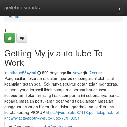
Home
geilebookmarks
Togg
navi
Home
1
Getting My jv auto lube To
Work
jonathane554ylb0
509 days ago
News
Discuss
Penghasilan tekanan di dalam gearbox dipengaruhi oleh sifat
keanjalan getah seal. Sekiranya struktur getah telah mengeras,
tekanan yang terhasil tidak sempurna kerana berlakunya
kebocoran. Tekanan yang tidak sempurna ini sebenarnya punca
kepada masalah pertukaran gear yang tidak lancar. Masalah
gangguan tekanan hidraulik di dalam gearbox menjadi punca
kereta kurang PICKUP
https://jvautolube87418.pointblog.net/not-
known-facts-about-jv-auto-lube-77378951
Comments
Who Upvoted