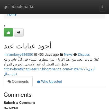
Home
geilebookmarks
Togg
navi
Home
1
أجود عبايات عيد
miriamboyy686550
453 days ago
News
Discuss
تُعدّ عبايات العيد من أهمّ الأزياء التي تنتظرها النساء في كلّ عام. و مع
حلول عيد الفطر أو عيد الأضحى، تحرص المرأة
https://heathjhap244017.blogrenanda.com/41287877/أجمل-
عبايات-ال
Comments
Who Upvoted
Comments
Submit a Comment
No HTML