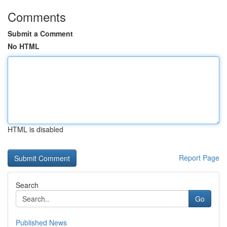
Comments
Submit a Comment
No HTML
HTML is disabled
Report Page
Search
Go
Published News