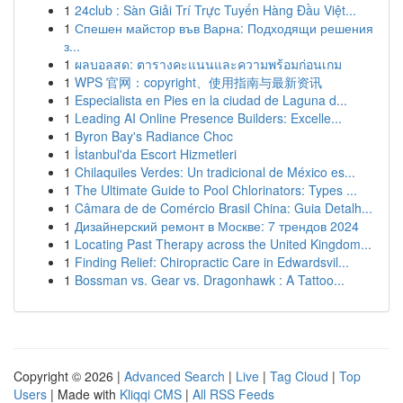
1
24club : Sàn Giải Trí Trực Tuyến Hàng Đầu Việt...
1
Спешен майстор във Варна: Подходящи решения
з...
1
ผลบอลสด: ตารางคะแนนและความพร้อมก่อนเกม
1
WPS 官网：copyright、使用指南与最新资讯
1
Especialista en Pies en la ciudad de Laguna d...
1
Leading AI Online Presence Builders: Excelle...
1
Byron Bay's Radiance Choc
1
İstanbul'da Escort Hizmetleri
1
Chilaquiles Verdes: Un tradicional de México es...
1
The Ultimate Guide to Pool Chlorinators: Types ...
1
Câmara de de Comércio Brasil China: Guia Detalh...
1
Дизайнерский ремонт в Москве: 7 трендов 2024
1
Locating Past Therapy across the United Kingdom...
1
Finding Relief: Chiropractic Care in Edwardsvil...
1
Bossman vs. Gear vs. Dragonhawk : A Tattoo...
Copyright © 2026 |
Advanced Search
|
Live
|
Tag Cloud
|
Top
Users
| Made with
Kliqqi CMS
|
All RSS Feeds