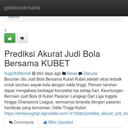
Home
geilebookmarks
Home
1
Prediksi Akurat Judi Bola
Bersama KUBET
hugol530kmv6
452 days ago
News
Discuss
Bocoran Jitu Judi Bola Bersama Kubet Kubet adalah situs terbaik
untuk taruhan sepak bola dengan odds tinggi. Pemain taruhan
dapat mengakses berbagai kompetisi top setiap hari. Keuntungan
Bermain Judi Bola di Kubet Pasaran Lengkap Dari Liga Inggris
hingga Champions League, semuanya tersedia dengan pasaran
handicap yang bervariasi. Odds Tinggi Kubet
https://emilianograjr.signalwiki.com/1473942/prediksi_akurat_judi
Comments
Who Upvoted