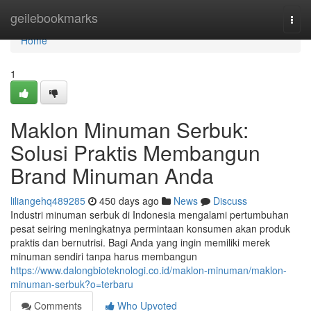
Home
geilebookmarks
Togg
navi
Home
1
Maklon Minuman Serbuk:
Solusi Praktis Membangun
Brand Minuman Anda
liliangehq489285
450 days ago
News
Discuss
Industri minuman serbuk di Indonesia mengalami pertumbuhan
pesat seiring meningkatnya permintaan konsumen akan produk
praktis dan bernutrisi. Bagi Anda yang ingin memiliki merek
minuman sendiri tanpa harus membangun
https://www.dalongbioteknologi.co.id/maklon-minuman/maklon-
minuman-serbuk?o=terbaru
Comments
Who Upvoted