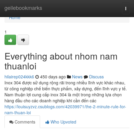
Home
geilebookmarks
Togg
navi
Home
1
Everything about nhom nam
thuanloi
hilairep024kkk6
450 days ago
News
Discuss
Inox 304 được sử dụng rộng rãi trong nhiều lĩnh vực khác nhau,
từ công nghiệp chế biến thực phẩm, xây dựng, đến lĩnh vực y tế.
Nam thuận lợi cung cấp inox 304 là một trong những lựa chọn
hàng đầu cho các doanh nghiệp khi cần đến các
https://louisuyzvz.csublogs.com/42039971/the-2-minute-rule-for-
nam-thuan-loi
Comments
Who Upvoted