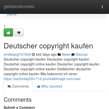
Home
geilebookmarks
Togg
navi
Home
1
Deutscher copyright kaufen
emilieqegi721909
442 days ago
News
Discuss
Deutscher copyright kaufen Deutscher copyright kaufen
Deutscher copyright online kaufen Deutscher copyright kaufen
Deutscher copyright online kaufen Gefälschter deutscher
copyright online kaufen Wie bekomme ich einen
https://sachiniwyf361718.yourkwikimage.com/user
Comments
Who Upvoted
Comments
Submit a Comment