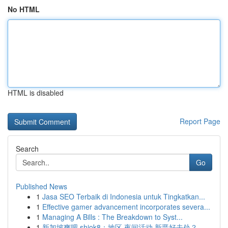
No HTML
HTML is disabled
Report Page
Search
Go
Published News
1
Jasa SEO Terbaik di Indonesia untuk Tingkatkan...
1
Effective gamer advancement incorporates severa...
1
Managing A Bills : The Breakdown to Syst...
1
新加坡爽吧 shiok8：地区 夜间活动 新晋好去处？