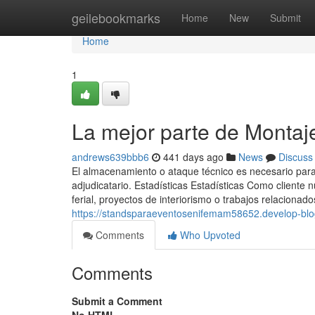
Home
geilebookmarks
Home
New
Submit
Home
1
La mejor parte de Montaj
andrews639bbb6
441 days ago
News
Discuss
El almacenamiento o ataque técnico es necesario para l
adjudicatario. Estadísticas Estadísticas Como cliente
ferial, proyectos de interiorismo o trabajos relacionad
https://standsparaeventosenifemam58652.develop-bl
Comments
Who Upvoted
Comments
Submit a Comment