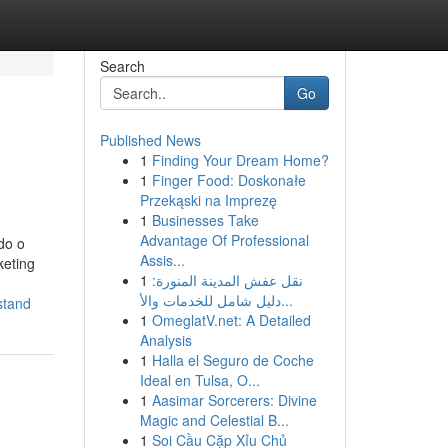
Search
Go
Published News
1
Finding Your Dream Home?
1
Finger Food: Doskonałe
Przekąski na Imprezę
1
Businesses Take
Advantage Of Professional
do o
Assis...
keting
1
نقل عفش المدينة المنورة:
دليل شامل للخدمات والأ...
stand
1
OmeglatV.net: A Detailed
Analysis
1
Halla el Seguro de Coche
Ideal en Tulsa, O...
1
Aasimar Sorcerers: Divine
Magic and Celestial B...
1
Soi Cầu Cặp Xỉu Chủ