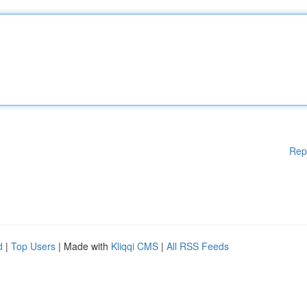
Rep
d
|
Top Users
| Made with
Kliqqi CMS
|
All RSS Feeds