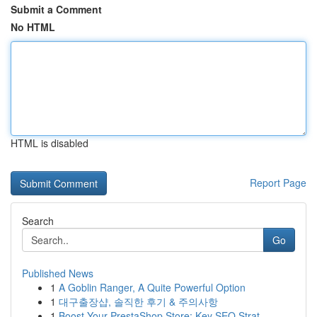
Submit a Comment
No HTML
HTML is disabled
Report Page
Search
Go
Published News
1
A Goblin Ranger, A Quite Powerful Option
1
대구출장샵, 솔직한 후기 & 주의사항
1
Boost Your PrestaShop Store: Key SEO Strat...