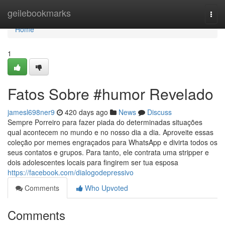
Home
geilebookmarks
Togg
navi
Home
1
Fatos Sobre #humor Revelado
jamesl698ner9
420 days ago
News
Discuss
Sempre Porreiro para fazer piada do determinadas situações
qual acontecem no mundo e no nosso dia a dia. Aproveite essas
coleção por memes engraçados para WhatsApp e divirta todos os
seus contatos e grupos. Para tanto, ele contrata uma stripper e
dois adolescentes locais para fingirem ser tua esposa
https://facebook.com/dialogodepressivo
Comments
Who Upvoted
Comments