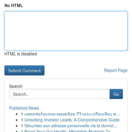
No HTML
HTML is disabled
Report Page
Search
Go
Published News
1
แพลตฟอร์มแทงมวยยอดนิยม รีวิวและเปรียบเทียบ พ....
1
Unlocking Investor Leads: A Comprehensive Guide
1
Sécuriser son adresse personnelle via la domici...
1
Boost Your Gut Health: Affordable Probiotic Ta...