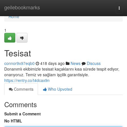
Home
geilebookmarks
Togg
navi
Home
1
Tesisat
connor9x97eqb0
418 days ago
News
Discuss
Donanımlı ekibimizle tesisat kaçaklarını kısa sürede tespit ediyor,
onarıyoruz. Temiz ve sağlam işçilik garantisiyle.
https://rentry.co/t4dcax9n
Comments
Who Upvoted
Comments
Submit a Comment
No HTML