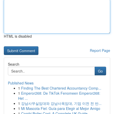
HTML is disabled
Report Page
Search
Go
Published News
1
Finding The Best Chartered Accountancy Comp...
1
Emperor268: De TikTok Fenomeen Emperor268:
Het ...
1
강남사무실임대와 강남사옥임대, 기업 이전 전 반...
1
Mi Mascota Fiel: Guía para Elegir al Mejor Amigo
1
Combi Boiler Cost: A Complete UK Guide