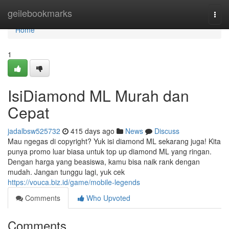
Home
geilebookmarks
Togg
navi
Home
1
IsiDiamond ML Murah dan
Cepat
jadalbsw525732
415 days ago
News
Discuss
Mau ngegas di copyright? Yuk isi diamond ML sekarang juga! Kita
punya promo luar biasa untuk top up diamond ML yang ringan.
Dengan harga yang beasiswa, kamu bisa naik rank dengan
mudah. Jangan tunggu lagi, yuk cek
https://vouca.biz.id/game/mobile-legends
Comments
Who Upvoted
Comments