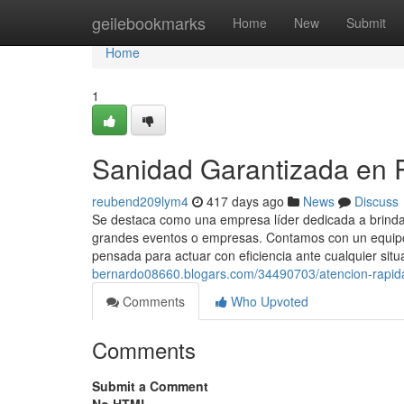
Home
geilebookmarks
Home
New
Submit
Home
1
Sanidad Garantizada en R
reubend209lym4
417 days ago
News
Discuss
Se destaca como una empresa líder dedicada a brindar
grandes eventos o empresas. Contamos con un equipo 
pensada para actuar con eficiencia ante cualquier situ
bernardo08660.blogars.com/34490703/atencion-rapida
Comments
Who Upvoted
Comments
Submit a Comment