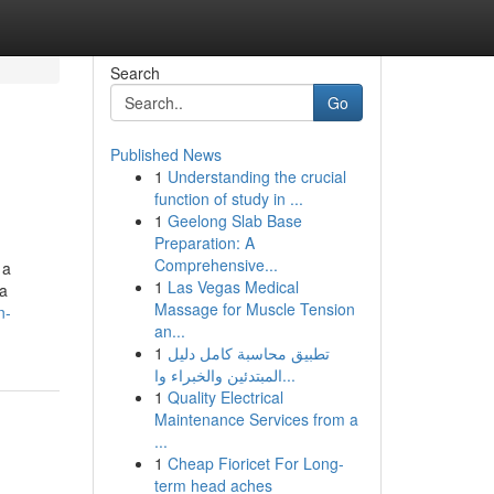
Search
Go
Published News
1
Understanding the crucial
function of study in ...
1
Geelong Slab Base
Preparation: A
Comprehensive...
 a
1
Las Vegas Medical
ca
Massage for Muscle Tension
n-
an...
1
تطبيق محاسبة كامل دليل
المبتدئين والخبراء وا...
1
Quality Electrical
Maintenance Services from a
...
1
Cheap Fioricet For Long-
term head aches