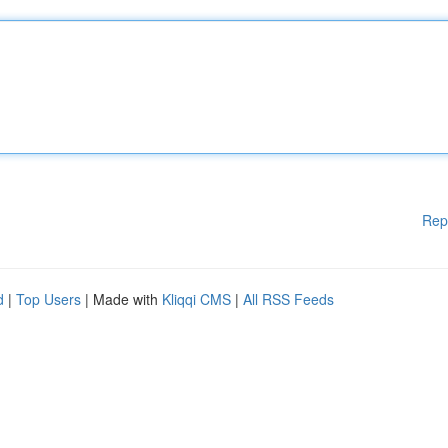
Rep
d
|
Top Users
| Made with
Kliqqi CMS
|
All RSS Feeds