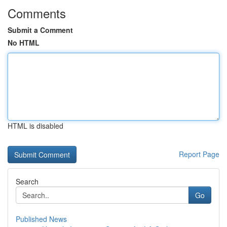
Comments
Submit a Comment
No HTML
HTML is disabled
Report Page
Search
Go
Published News