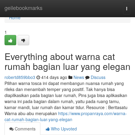
Home
geilebookmarks
Togg
navi
Home
1
Everything about warna cat
rumah bagian luar yang elegan
robertd859bbo3
414 days ago
News
Discuss
Pilihan warna tosca ini dapat membangun nuansa rumah yang
rileks dan menambah temper yang positif. Tak hanya bisa
diaplikasikan pada bagian luar rumah, Pins juga bisa aplikasikan
warna ini pada bagian dalam rumah, yaitu pada ruang tamu,
kamar mandi, luar rumah dan kamar tidur. Resource : Beritasatu
Warna abu-abu merupakan
https://www.propanraya.com/warna-
cat-rumah-bagian-luar-yang-elegan
Comments
Who Upvoted