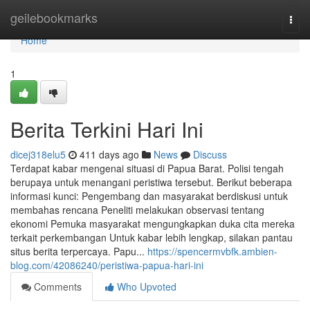
Home
geilebookmarks
Togg
navi
Home
1
Berita Terkini Hari Ini
dicej318elu5
411 days ago
News
Discuss
Terdapat kabar mengenai situasi di Papua Barat. Polisi tengah
berupaya untuk menangani peristiwa tersebut. Berikut beberapa
informasi kunci: Pengembang dan masyarakat berdiskusi untuk
membahas rencana Peneliti melakukan observasi tentang
ekonomi Pemuka masyarakat mengungkapkan duka cita mereka
terkait perkembangan Untuk kabar lebih lengkap, silakan pantau
situs berita terpercaya. Papu...
https://spencermvbfk.ambien-
blog.com/42086240/peristiwa-papua-hari-ini
Comments
Who Upvoted