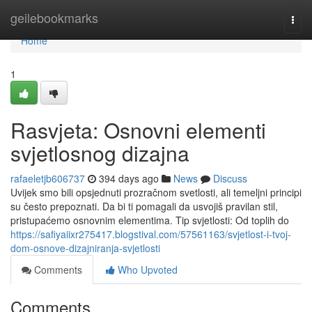
Home
geilebookmarks
Togg
navi
Home
1
Rasvjeta: Osnovni elementi
svjetlosnog dizajna
rafaeletjb606737
394 days ago
News
Discuss
Uvijek smo bili opsjednuti prozračnom svetlosti, ali temeljni principi
su često prepoznati. Da bi ti pomagali da usvojiš pravilan stil,
pristupaćemo osnovnim elementima. Tip svjetlosti: Od toplih do
https://safiyaiixr275417.blogstival.com/57561163/svjetlost-i-tvoj-
dom-osnove-dizajniranja-svjetlosti
Comments
Who Upvoted
Comments