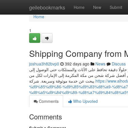
Home
geilebookmarks
Home
New
Submit
Home
1
Shipping Company from 
joshua3h82bvp0
392 days ago
News
Discuss
لولًا دقيقة تحافظ على الأثاث والممتلكات حتى الوصول إلى
لة في أفضل شركة شحن من مكة المكرمة إلى الإمارات لكل من
يبحث عن خدمة موثوقة وسريعة. شركة
https://www.al
%d9%85%d9%86-%d9%85%d9%83%d8%a9-%d8%a
%d8%a5%d9%84%d9%89-%d8%a7%d9%84%d8%a5
Comments
Who Upvoted
Comments