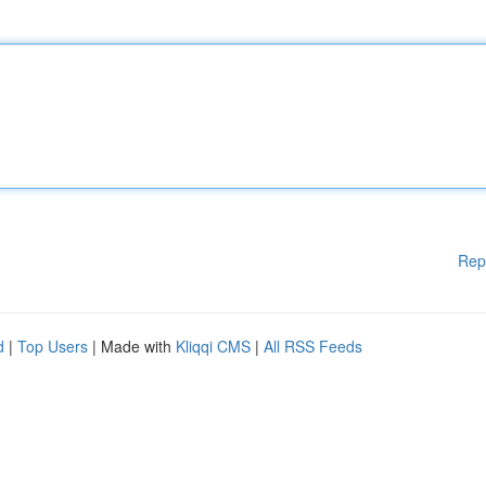
Rep
d
|
Top Users
| Made with
Kliqqi CMS
|
All RSS Feeds