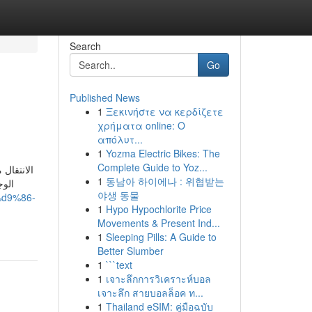
Search
Go
Published News
1
Ξεκινήστε να κερδίζετε
χρήματα online: Ο
απόλυτ...
1
Yozma Electric Bikes: The
Complete Guide to Yoz...
الانتقال
1
동남아 하이에나 : 위협받는
الوج
야생 동물
%d9%86-
1
Hypo Hypochlorite Price
Movements & Present Ind...
1
Sleeping Pills: A Guide to
Better Slumber
1
```text
1
เจาะลึกการวิเคราะห์บอล
เจาะลึก สายบอลล็อค ท...
1
Thailand eSIM: คู่มือฉบับ