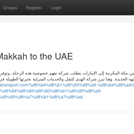
Groups
Register
Login
Makkah to the UAE
 من مكة المكرمة إلى الإمارات يتطلب شركة تفهم خصوصية هذه الرحلة، وتوفر ح
هة الجديدة. وهنا تبرز شركة الهدى للنقل والخدمات المنزلية بخبرتها الطوي
hodatransport.com/%d8%b4%d8%b1%d9%83%d8%a9-%d8%b4%d8%ad
7%d9%84%d9%85%d9%83%d8%b1%d9%85%d8%a9-
%d9%85%d8%a7%d8%b1%d8%a7%d8%aa/