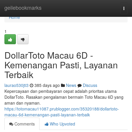
Home
geilebookmarks
Togg
navi
Home
1
DollarToto Macau 6D -
Kemenangan Pasti, Layanan
Terbaik
laurao530jti3
385 days ago
News
Discuss
Kepercayaan dan pembayaran cepat adalah prioritas utama
DollarToto. Rasakan pengalaman bermain Toto Macau 6D yang
aman dan nyaman.
https://totomacau11087.prublogger.com/35320188/dollartoto-
macau-6d-kemenangan-pasti-layanan-terbaik
Comments
Who Upvoted