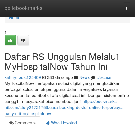
Home
geilebookmarks
Togg
navi
Home
1
Daftar RS Unggulan Melalui
MyHospitalNow Tahun Ini
kathrynbujc125409
383 days ago
News
Discuss
MyHospitalNow merupakan solusi digital yang menghadirkan
berbagai solusi untuk pengguna dalam mengakses layanan
kesehatan tanpa ribet di era digital saat ini. Dengan sistem online
canggih, masyarakat bisa membuat janji
https://bookmarks-
hit.com/story21721759/cara-booking-dokter-online-terpercaya-
hanya-di-myhospitalnow
Comments
Who Upvoted