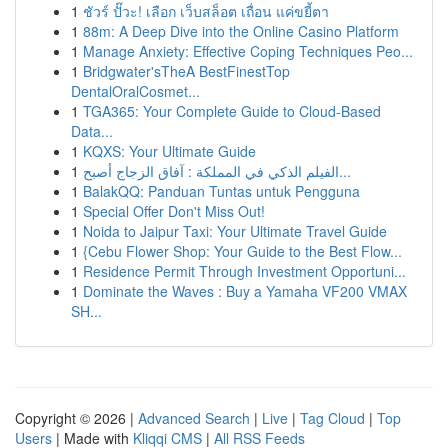
1
ชัวร์ ปั๊วะ! เลือก เว็บสล็อต เถื่อน แค่ขยี้ตา
1
88m: A Deep Dive into the Online Casino Platform
1
Manage Anxiety: Effective Coping Techniques Peo...
1
Bridgwater'sTheA BestFinestTop
DentalOralCosmet...
1
TGA365: Your Complete Guide to Cloud-Based
Data...
1
KQXS: Your Ultimate Guide
1
الفيلم الذكي في المملكة : آفاق الزجاج أصبح...
1
BalakQQ: Panduan Tuntas untuk Pengguna
1
Special Offer Don't Miss Out!
1
Noida to Jaipur Taxi: Your Ultimate Travel Guide
1
{Cebu Flower Shop: Your Guide to the Best Flow...
1
Residence Permit Through Investment Opportuni...
1
Dominate the Waves : Buy a Yamaha VF200 VMAX
SH...
Copyright © 2026 |
Advanced Search
|
Live
|
Tag Cloud
|
Top
Users
| Made with
Kliqqi CMS
|
All RSS Feeds