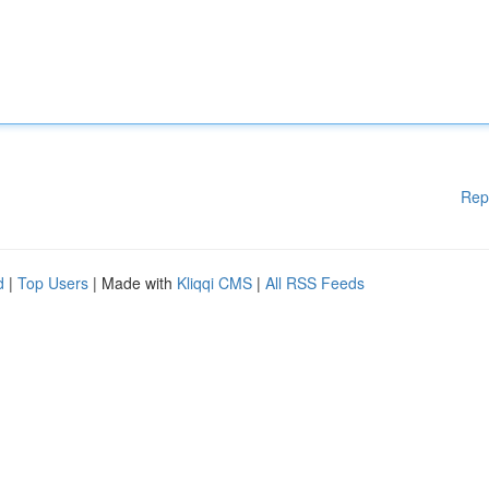
Rep
d
|
Top Users
| Made with
Kliqqi CMS
|
All RSS Feeds