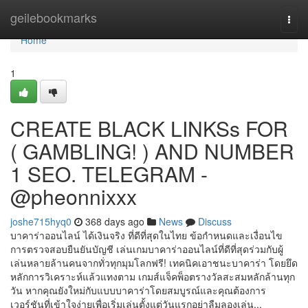
Home
geilebookmarks
Togg
navi
Home
1
CREATE BLACK LINKSs FOR
( GAMBLING! ) AND NUMBER
1 SEO. TELEGRAM -
@pheonnixxx
joshe715hyq0
368 days ago
News
Discuss
บาคาร่าออนไลน์ ได้เงินจริง ที่ดีที่สุดในไทย ข้อกำหนดและเงื่อนไข
การตรวจสอบยืนยันบัญชี เล่น​เกม​บา​คา​ร่า​ออ​น​ไลน์ที่​ดี​ที่สุด​ร่วม​กับ​ผู้​
เล่น​หลาย​ล้าน​คน​จาก​ทั่ว​ทุก​มุม​โลก​ฟรี! เทคนิคเอาชนะบาคาร่า โดยยึด
หลักการวิเคราะห์แล้วแทงตาม เกมส์แจ็คพ็อตรางวัลสะสมหลักล้านทุก
วัน หากคุณยังใหม่กับแบบบาคาร่าโดยสมบูรณ์และคุณต้องการ
เวอร์ชันที่เข้าใจง่ายเพื่อเริ่มเล่นตั้งแต่วันแรกอย่าลืมลองเล่น...