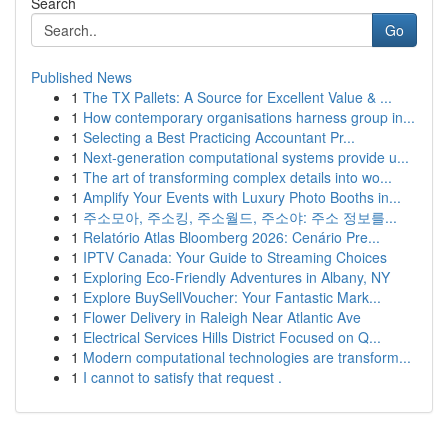
Search
Go
Published News
1
The TX Pallets: A Source for Excellent Value & ...
1
How contemporary organisations harness group in...
1
Selecting a Best Practicing Accountant Pr...
1
Next-generation computational systems provide u...
1
The art of transforming complex details into wo...
1
Amplify Your Events with Luxury Photo Booths in...
1
주소모아, 주소킹, 주소월드, 주소야: 주소 정보를...
1
Relatório Atlas Bloomberg 2026: Cenário Pre...
1
IPTV Canada: Your Guide to Streaming Choices
1
Exploring Eco-Friendly Adventures in Albany, NY
1
Explore BuySellVoucher: Your Fantastic Mark...
1
Flower Delivery in Raleigh Near Atlantic Ave
1
Electrical Services Hills District Focused on Q...
1
Modern computational technologies are transform...
1
I cannot to satisfy that request .