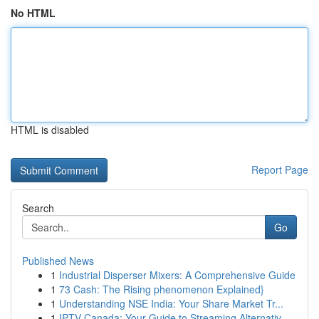
No HTML
HTML is disabled
Report Page
Search
Go
Published News
1
Industrial Disperser Mixers: A Comprehensive Guide
1
73 Cash: The Rising phenomenon Explained}
1
Understanding NSE India: Your Share Market Tr...
1
IPTV Canada: Your Guide to Streaming Alternativ...