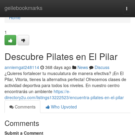
Home
geilebookmarks
Togg
navi
Home
1
Descubre Pilates en El Pilar
anniemgat248114
368 days ago
News
Discuss
¿Quieres fortalecer tu musculatura de manera efectiva? ¡En El
Pilar, Vitoria, tienes la alternativa perfecta! Ofrecemos clases de
actividad deportiva para todos los niveles. En nuestro centro
encontrarás un ambiente
https://e-
directory2u.com/listings13222523/encuentra-pilates-en-el-pilar
Comments
Who Upvoted
Comments
Submit a Comment