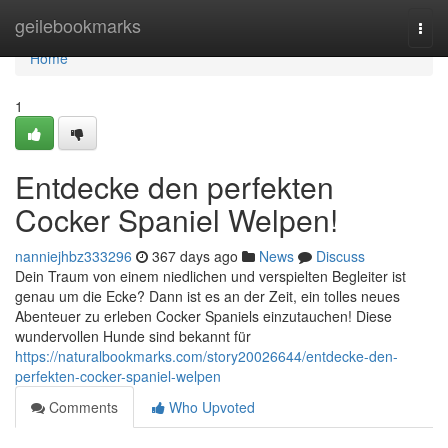
Home
geilebookmarks
Togg
navi
Home
1
Entdecke den perfekten
Cocker Spaniel Welpen!
nanniejhbz333296
367 days ago
News
Discuss
Dein Traum von einem niedlichen und verspielten Begleiter ist
genau um die Ecke? Dann ist es an der Zeit, ein tolles neues
Abenteuer zu erleben Cocker Spaniels einzutauchen! Diese
wundervollen Hunde sind bekannt für
https://naturalbookmarks.com/story20026644/entdecke-den-
perfekten-cocker-spaniel-welpen
Comments
Who Upvoted