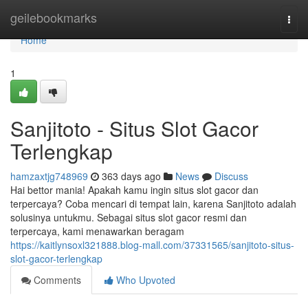
Home
geilebookmarks
Togg
navi
Home
1
Sanjitoto - Situs Slot Gacor
Terlengkap
hamzaxtjg748969
363 days ago
News
Discuss
Hai bettor mania! Apakah kamu ingin situs slot gacor dan
terpercaya? Coba mencari di tempat lain, karena Sanjitoto adalah
solusinya untukmu. Sebagai situs slot gacor resmi dan
terpercaya, kami menawarkan beragam
https://kaitlynsoxl321888.blog-mall.com/37331565/sanjitoto-situs-
slot-gacor-terlengkap
Comments
Who Upvoted