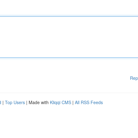
Rep
d
|
Top Users
| Made with
Kliqqi CMS
|
All RSS Feeds