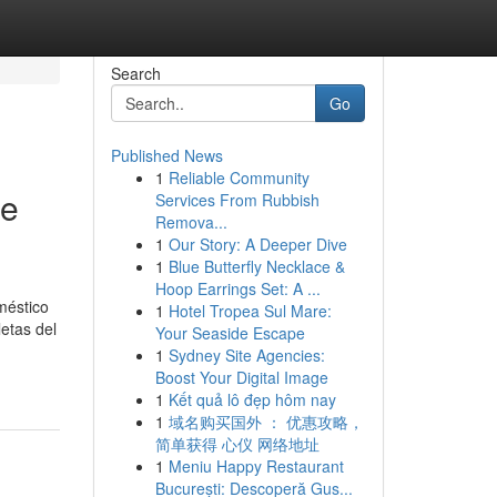
Search
Go
Published News
1
Reliable Community
te
Services From Rubbish
Remova...
1
Our Story: A Deeper Dive
1
Blue Butterfly Necklace &
Hoop Earrings Set: A ...
méstico
1
Hotel Tropea Sul Mare:
etas del
Your Seaside Escape
1
Sydney Site Agencies:
Boost Your Digital Image
1
Kết quả lô đẹp hôm nay
1
域名购买国外 ： 优惠攻略，
简单获得 心仪 网络地址
1
Meniu Happy Restaurant
București: Descoperă Gus...