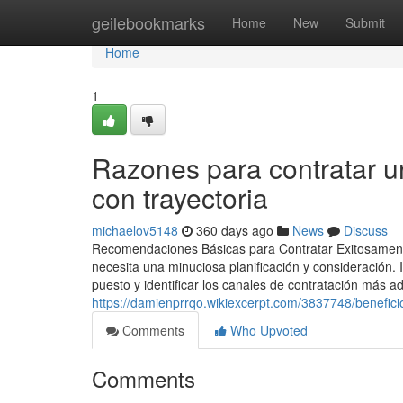
Home
geilebookmarks
Home
New
Submit
Home
1
Razones para contratar 
con trayectoria
michaelov5148
360 days ago
News
Discuss
Recomendaciones Básicas para Contratar Exitosamen
necesita una minuciosa planificación y consideración. 
puesto y identificar los canales de contratación más a
https://damienprrqo.wikiexcerpt.com/3837748/benefi
Comments
Who Upvoted
Comments