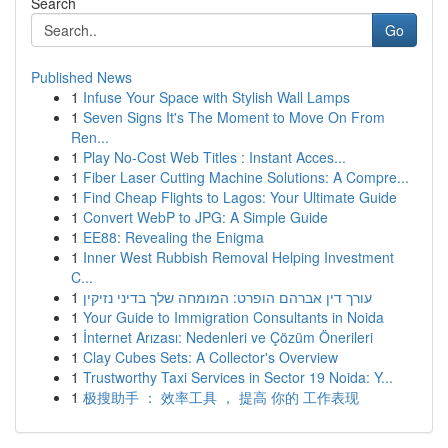
Search
Go
Published News
1
Infuse Your Space with Stylish Wall Lamps
1
Seven Signs It's The Moment to Move On From
Ren...
1
Play No-Cost Web Titles : Instant Acces...
1
Fiber Laser Cutting Machine Solutions: A Compre...
1
Find Cheap Flights to Lagos: Your Ultimate Guide
1
Convert WebP to JPG: A Simple Guide
1
EE88: Revealing the Enigma
1
Inner West Rubbish Removal Helping Investment
C...
1
עורך דין אברהם הופרט: המומחה שלך בדיני נזיקין
1
Your Guide to Immigration Consultants in Noida
1
İnternet Arızası: Nedenleri ve Çözüm Önerileri
1
Clay Cubes Sets: A Collector's Overview
1
Trustworthy Taxi Services in Sector 19 Noida: Y...
1
极搜助手 ： 效率工具 ， 提高 你的 工作表现