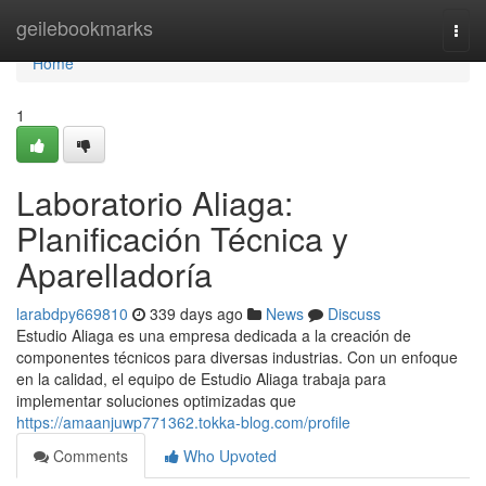
Home
geilebookmarks
Togg
navi
Home
1
Laboratorio Aliaga:
Planificación Técnica y
Aparelladoría
larabdpy669810
339 days ago
News
Discuss
Estudio Aliaga es una empresa dedicada a la creación de
componentes técnicos para diversas industrias. Con un enfoque
en la calidad, el equipo de Estudio Aliaga trabaja para
implementar soluciones optimizadas que
https://amaanjuwp771362.tokka-blog.com/profile
Comments
Who Upvoted