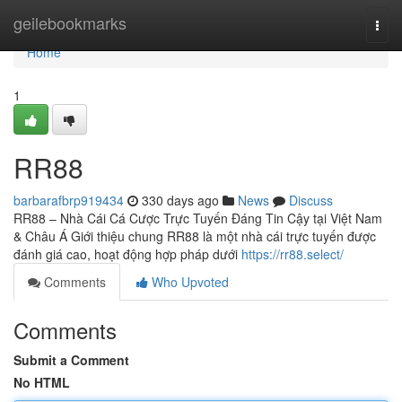
Home
geilebookmarks
Togg
navi
Home
1
RR88
barbarafbrp919434
330 days ago
News
Discuss
RR88 – Nhà Cái Cá Cược Trực Tuyến Đáng Tin Cậy tại Việt Nam
& Châu Á Giới thiệu chung RR88 là một nhà cái trực tuyến được
đánh giá cao, hoạt động hợp pháp dưới
https://rr88.select/
Comments
Who Upvoted
Comments
Submit a Comment
No HTML