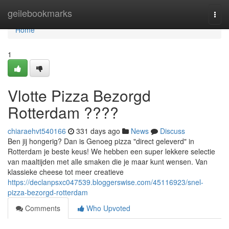
Home
geilebookmarks
Togg
navi
Home
1
Vlotte Pizza Bezorgd
Rotterdam ????
chiaraehvt540166
331 days ago
News
Discuss
Ben jij hongerig? Dan is Genoeg pizza "direct geleverd" in
Rotterdam je beste keus! We hebben een super lekkere selectie
van maaltijden met alle smaken die je maar kunt wensen. Van
klassieke cheese tot meer creatieve
https://declanpsxc047539.bloggerswise.com/45116923/snel-
pizza-bezorgd-rotterdam
Comments
Who Upvoted