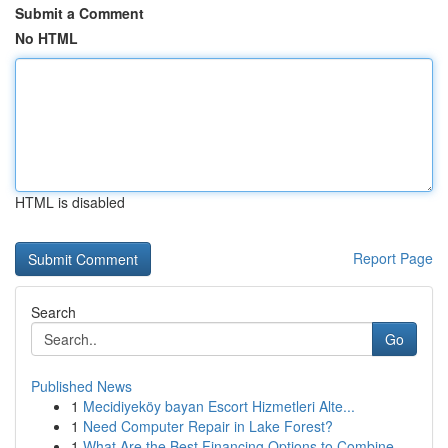
Submit a Comment
No HTML
HTML is disabled
Report Page
Search
Go
Published News
1
Mecidiyeköy bayan Escort Hizmetleri Alte...
1
Need Computer Repair in Lake Forest?
1
What Are the Best Financing Options to Combine ...