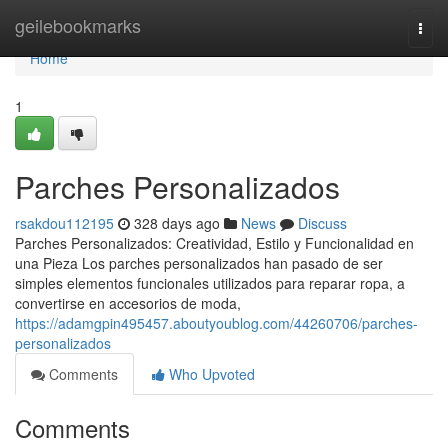
Home
geilebookmarks
Togg
navi
Home
1
Parches Personalizados
rsakdou112195
328 days ago
News
Discuss
Parches Personalizados: Creatividad, Estilo y Funcionalidad en
una Pieza Los parches personalizados han pasado de ser
simples elementos funcionales utilizados para reparar ropa, a
convertirse en accesorios de moda,
https://adamgpin495457.aboutyoublog.com/44260706/parches-
personalizados
Comments
Who Upvoted
Comments