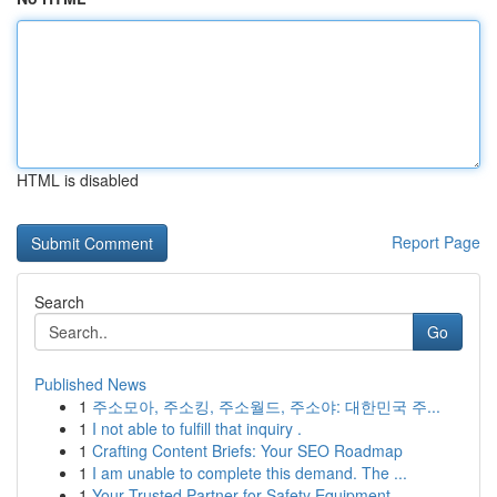
HTML is disabled
Report Page
Search
Go
Published News
1
주소모아, 주소킹, 주소월드, 주소야: 대한민국 주...
1
I not able to fulfill that inquiry .
1
Crafting Content Briefs: Your SEO Roadmap
1
I am unable to complete this demand. The ...
1
Your Trusted Partner for Safety Equipment