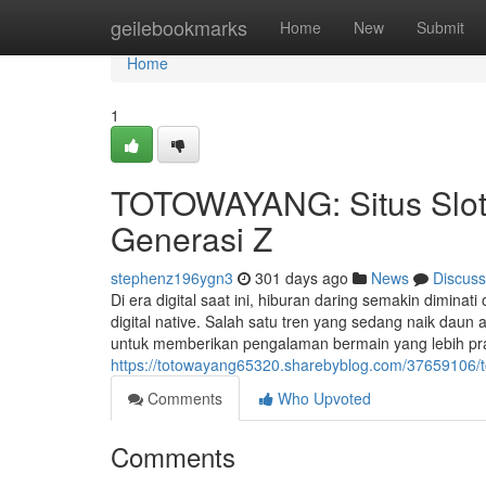
Home
geilebookmarks
Home
New
Submit
Home
1
TOTOWAYANG: Situs Slot
Generasi Z
stephenz196ygn3
301 days ago
News
Discuss
Di era digital saat ini, hiburan daring semakin dimina
digital native. Salah satu tren yang sedang naik daun 
untuk memberikan pengalaman bermain yang lebih prak
https://totowayang65320.sharebyblog.com/37659106/to
Comments
Who Upvoted
Comments