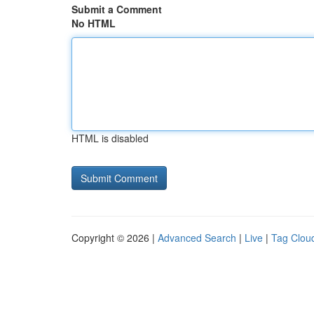
Submit a Comment
No HTML
HTML is disabled
Copyright © 2026 |
Advanced Search
|
Live
|
Tag Clou