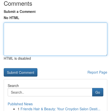
Comments
Submit a Comment
No HTML
HTML is disabled
Report Page
Search
Go
Published News
1
Friends Hair & Beauty: Your Croydon Salon Desti...