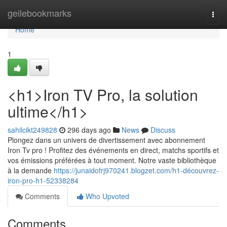
Home
geilebookmarks
Togg
navi
Home
1
<h1>Iron TV Pro, la solution
ultime</h1>
sahilcikt249828
296 days ago
News
Discuss
Plongez dans un univers de divertissement avec abonnement
Iron Tv pro ! Profitez des événements en direct, matchs sportifs et
vos émissions préférées à tout moment. Notre vaste bibliothèque
à la demande
https://junaidofrj970241.blogzet.com/h1-découvrez-
iron-pro-h1-52338284
Comments
Who Upvoted
Comments