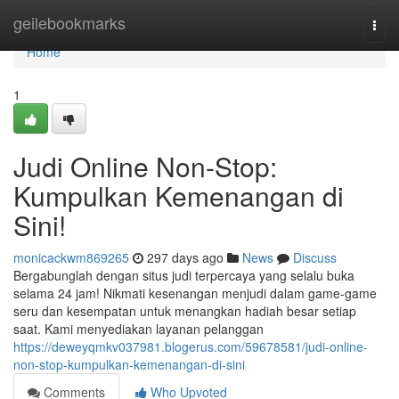
Home
geilebookmarks
Togg
navi
Home
1
Judi Online Non-Stop:
Kumpulkan Kemenangan di
Sini!
monicackwm869265
297 days ago
News
Discuss
Bergabunglah dengan situs judi terpercaya yang selalu buka
selama 24 jam! Nikmati kesenangan menjudi dalam game-game
seru dan kesempatan untuk menangkan hadiah besar setiap
saat. Kami menyediakan layanan pelanggan
https://deweyqmkv037981.blogerus.com/59678581/judi-online-
non-stop-kumpulkan-kemenangan-di-sini
Comments
Who Upvoted