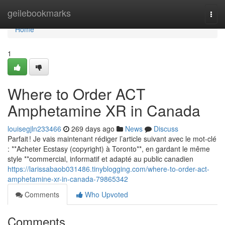
Home
geilebookmarks
Togg
navi
Home
1
Where to Order ACT
Amphetamine XR in Canada
louisegjln233466
269 days ago
News
Discuss
Parfait ! Je vais maintenant rédiger l’article suivant avec le mot-clé
: **Acheter Ecstasy (copyright) à Toronto**, en gardant le même
style **commercial, informatif et adapté au public canadien
https://larissabaob031486.tinyblogging.com/where-to-order-act-
amphetamine-xr-in-canada-79865342
Comments
Who Upvoted
Comments