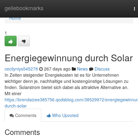
Home
geilebookmarks
T
na
Home
1
Energiegewinnung durch Solar
cecilyniys545278
267 days ago
News
Discuss
In Zeiten steigender Energiekosten ist es für Unternehmen
wichtiger denn je, nachhaltige und kostengünstige Lösungen zu
finden. Solarstrom bietet sich dabei als attraktive Alternative an.
Mit einer
https://brendaizee385756.qodsblog.com/38529972/energiegewinnu
durch-solar
Comments
Who Upvoted
Comments