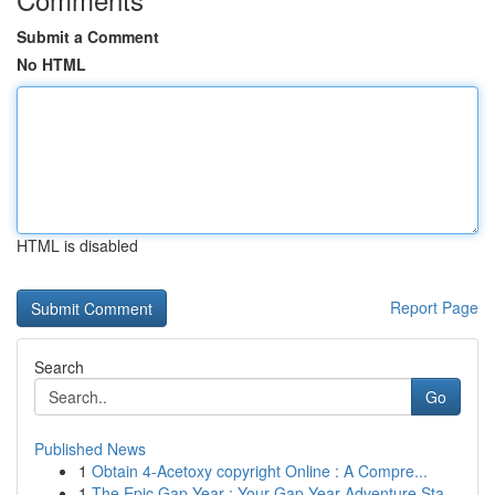
Submit a Comment
No HTML
HTML is disabled
Report Page
Search
Go
Published News
1
Obtain 4-Acetoxy copyright Online : A Compre...
1
The Epic Gap Year : Your Gap Year Adventure Sta...