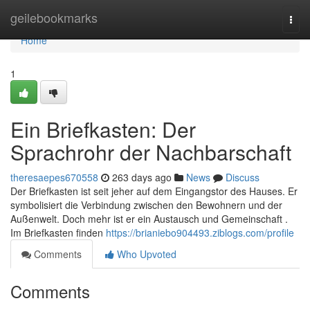
Home
geilebookmarks
Togg
navi
Home
1
Ein Briefkasten: Der
Sprachrohr der Nachbarschaft
theresaepes670558
263 days ago
News
Discuss
Der Briefkasten ist seit jeher auf dem Eingangstor des Hauses. Er
symbolisiert die Verbindung zwischen den Bewohnern und der
Außenwelt. Doch mehr ist er ein Austausch und Gemeinschaft .
Im Briefkasten finden
https://brianiebo904493.ziblogs.com/profile
Comments
Who Upvoted
Comments