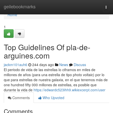
Home
geilebookmarks
Togg
navi
Home
1
Top Guidelines Of pla-de-
arguines.com
jackm101auh6
244 days ago
News
Discuss
El periodo de vida de las estrellas lo ciframos en miles de
millones de años (para una estrella de tipo photo voltaic) por lo
que para estrellas de nuestra galaxia, en el que tenemos más de
one hundred fifty 000 millones de estrellas, es posible que
durante la vida de
https://edwardc523ihh9.wikiexcerpt.com/user
Comments
Who Upvoted
Comments