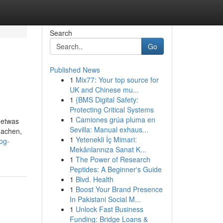
Search
Go
Published News
1
Mix77: Your top source for
UK and Chinese mu...
1
{BMS Digital Safety:
Protecting Critical Systems
1
Camiones grúa pluma en
m etwas
Sevilla: Manual exhaus...
machen,
1
Yetenekli İç Mimari:
zog-
Mekânlarınıza Sanat K...
1
The Power of Research
Peptides: A Beginner's Guide
1
Blvd. Health
1
Boost Your Brand Presence
In Pakistani Social M...
1
Unlock Fast Business
Funding: Bridge Loans &