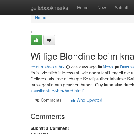
Home
geilebookmarks
Home
New
Submit
Home
1
Willige Blondine beim kna
epicurush233uhr7
234 days ago
News
Discus
Es ist ziemlich interessant, wie oberaffentittengeil d
Geileres, als free of charge Sexclips über tabulose 
muss gentleman gesehen haben. Guy kann also durch
klassiker/fuck-her-hard.html/
Comments
Who Upvoted
Comments
Submit a Comment