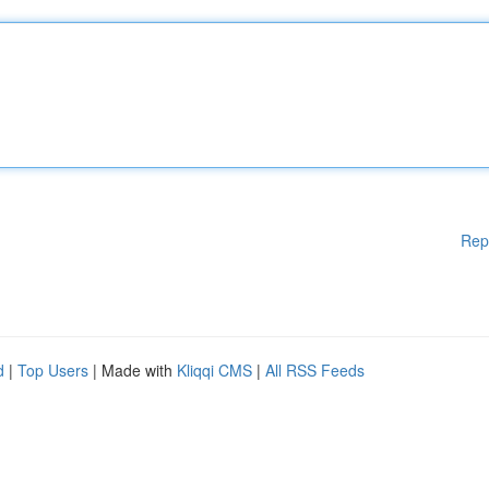
Rep
d
|
Top Users
| Made with
Kliqqi CMS
|
All RSS Feeds