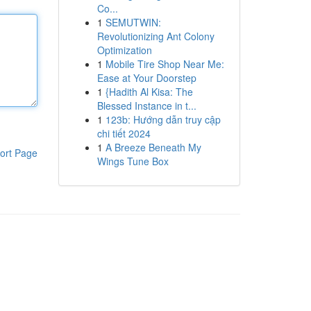
Co...
1
SEMUTWIN:
Revolutionizing Ant Colony
Optimization
1
Mobile Tire Shop Near Me:
Ease at Your Doorstep
1
{Hadith Al Kisa: The
Blessed Instance in t...
1
123b: Hướng dẫn truy cập
chi tiết 2024
1
A Breeze Beneath My
ort Page
Wings Tune Box