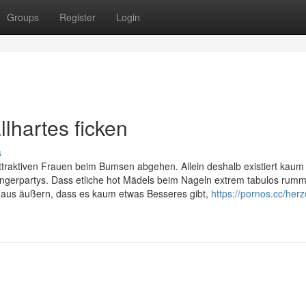
Groups
Register
Login
llhartes ficken
s
ie attraktiven Frauen beim Bumsen abgehen. Allein deshalb existiert kau
Swingerpartys. Dass etliche hot Mädels beim Nageln extrem tabulos rum
aus äußern, dass es kaum etwas Besseres gibt,
https://pornos.cc/her