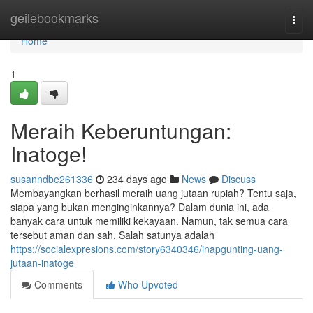
Home
geilebookmarks
Togg
navi
Home
1
Meraih Keberuntungan:
Inatoge!
susanndbe261336
234 days ago
News
Discuss
Membayangkan berhasil meraih uang jutaan rupiah? Tentu saja,
siapa yang bukan menginginkannya? Dalam dunia ini, ada
banyak cara untuk memiliki kekayaan. Namun, tak semua cara
tersebut aman dan sah. Salah satunya adalah
https://socialexpresions.com/story6340346/inapgunting-uang-
jutaan-inatoge
Comments
Who Upvoted