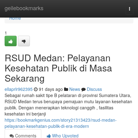
Home
geilebookmarks
Togg
navi
Home
1
RSUD Medan: Pelayanan
Kesehatan Publik di Masa
Sekarang
ellaprlr962395
91 days ago
News
Discuss
Sebagai rumah sakit tipe B pelataran di provinsi Sumatera Utara,
RSUD Medan terus berupaya pemajuan mutu layanan kesehatan
publik. Dengan menerapkan teknologi canggih , fasilitas
kesehatan ini berjanji
https://bookmarkgenius.com/story21313423/rsud-medan-
pelayanan-kesehatan-publik-di-era-modern
Comments
Who Upvoted