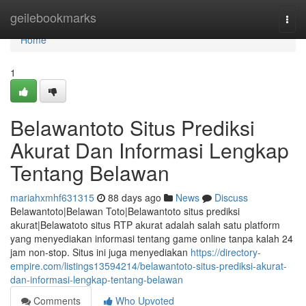
Home
geilebookmarks
Togg
navi
Home
1
Belawantoto Situs Prediksi
Akurat Dan Informasi Lengkap
Tentang Belawan
mariahxmhf631315
88 days ago
News
Discuss
Belawantoto|Belawan Toto|Belawantoto situs prediksi
akurat|Belawatoto situs RTP akurat adalah salah satu platform
yang menyediakan informasi tentang game online tanpa kalah 24
jam non-stop. Situs ini juga menyediakan
https://directory-
empire.com/listings13594214/belawantoto-situs-prediksi-akurat-
dan-informasi-lengkap-tentang-belawan
Comments
Who Upvoted