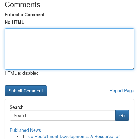
Comments
Submit a Comment
No HTML
HTML is disabled
Report Page
Search
Go
Published News
1
Top Recruitment Developments: A Resource for