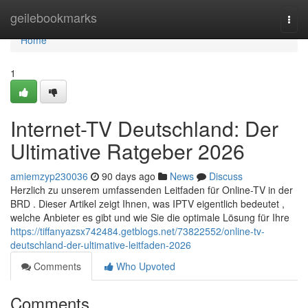
Home
geilebookmarks
Togg
navi
Home
1
Internet-TV Deutschland: Der
Ultimative Ratgeber 2026
amiemzyp230036
90 days ago
News
Discuss
Herzlich zu unserem umfassenden Leitfaden für Online-TV in der
BRD . Dieser Artikel zeigt Ihnen, was IPTV eigentlich bedeutet ,
welche Anbieter es gibt und wie Sie die optimale Lösung für Ihre
https://tiffanyazsx742484.getblogs.net/73822552/online-tv-
deutschland-der-ultimative-leitfaden-2026
Comments
Who Upvoted
Comments