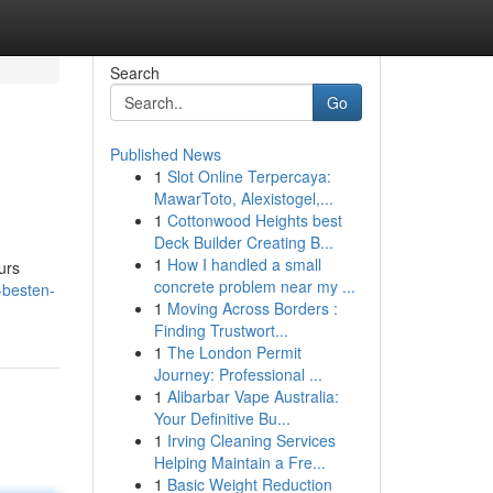
Search
Go
Published News
1
Slot Online Terpercaya:
MawarToto, Alexistogel,...
1
Cottonwood Heights best
Deck Builder Creating B...
1
How I handled a small
urs
concrete problem near my ...
-besten-
1
Moving Across Borders :
Finding Trustwort...
1
The London Permit
Journey: Professional ...
1
Alibarbar Vape Australia:
Your Definitive Bu...
1
Irving Cleaning Services
Helping Maintain a Fre...
1
Basic Weight Reduction