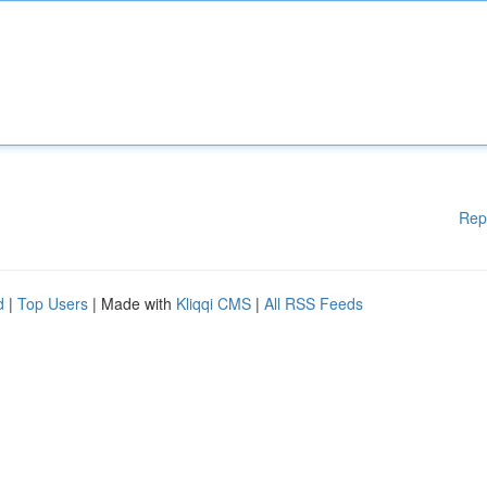
Rep
d
|
Top Users
| Made with
Kliqqi CMS
|
All RSS Feeds