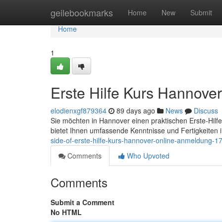
Home
geilebookmarks
Home
New
Submit
Home
1
Erste Hilfe Kurs Hannover
elodienxgf879364
89 days ago
News
Discuss
Sie möchten in Hannover einen praktischen Erste-Hilfe
bietet Ihnen umfassende Kenntnisse und Fertigkeiten 
side-of-erste-hilfe-kurs-hannover-online-anmeldung-
Comments
Who Upvoted
Comments
Submit a Comment
No HTML