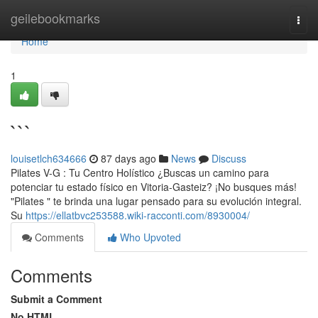
Home
geilebookmarks
Togg
navi
Home
1
```
louisetlch634666
87 days ago
News
Discuss
Pilates V-G : Tu Centro Holístico ¿Buscas un camino para
potenciar tu estado físico en Vitoria-Gasteiz? ¡No busques más!
"Pilates " te brinda una lugar pensado para su evolución integral.
Su
https://ellatbvc253588.wiki-racconti.com/8930004/
Comments
Who Upvoted
Comments
Submit a Comment
No HTML