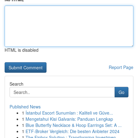
HTML is disabled
Report Page
Search
Go
Published News
1
İstanbul Escort Sunumları : Kaliteli ve Güve...
1
Mengetahui Kisi Galvanis: Panduan Lengkap
1
Blue Butterfly Necklace & Hoop Earrings Set: A ...
1
ETF-Broker Vergleich: Die besten Anbieter 2024
1
The Finbox Solution : Transforming Investmen...